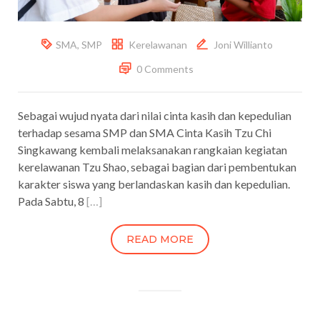
SMA
,
SMP
Kerelawanan
Joni Willianto
0 Comments
Sebagai wujud nyata dari nilai cinta kasih dan kepedulian
terhadap sesama SMP dan SMA Cinta Kasih Tzu Chi
Singkawang kembali melaksanakan rangkaian kegiatan
kerelawanan Tzu Shao, sebagai bagian dari pembentukan
karakter siswa yang berlandaskan kasih dan kepedulian.
Pada Sabtu, 8
[…]
READ MORE