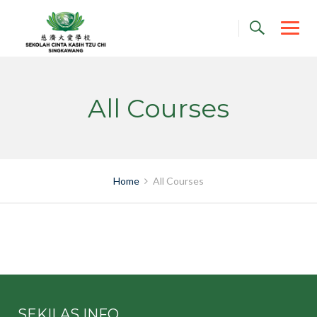
Skip
to
content
All Courses
Home
All Courses
SEKILAS INFO