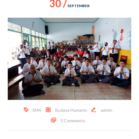
30 /
SEPTEMBER
SMA
Budaya Humanis
admin
0 Comments