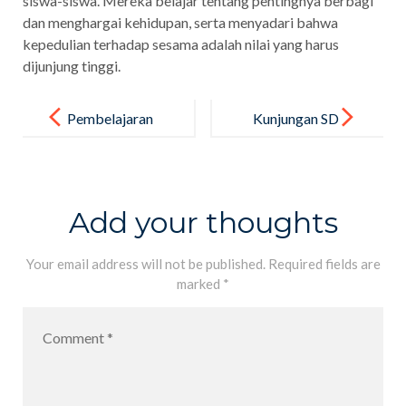
siswa-siswa. Mereka belajar tentang pentingnya berbagi
dan menghargai kehidupan, serta menyadari bahwa
kepedulian terhadap sesama adalah nilai yang harus
dijunjung tinggi.
Post
navigation
Pembelajaran
Kunjungan SD
Aktif,
IT Ibnu
Bermakna,
Mas’ud
dan
Add your thoughts
Menyenangka
n
Your email address will not be published.
Required fields are
marked
*