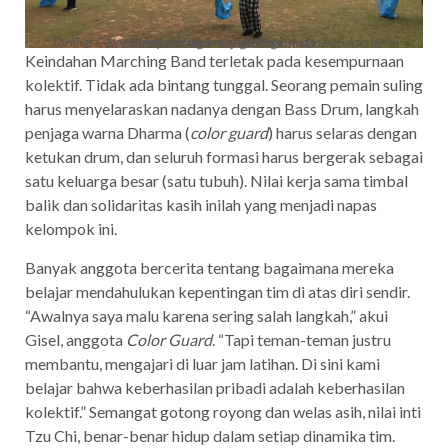
Terlihat
Color Guard
sedang menjaga langkah dan ketukan demi menyelaraskan ketukan dan nada.
Keindahan Marching Band terletak pada kesempurnaan
kolektif. Tidak ada bintang tunggal. Seorang pemain suling
harus menyelaraskan nadanya dengan Bass Drum, langkah
penjaga warna Dharma (
color guard
) harus selaras dengan
ketukan drum, dan seluruh formasi harus bergerak sebagai
satu keluarga besar (satu tubuh). Nilai kerja sama timbal
balik dan solidaritas kasih inilah yang menjadi napas
kelompok ini.
Banyak anggota bercerita tentang bagaimana mereka
belajar mendahulukan kepentingan tim di atas diri sendir.
“Awalnya saya malu karena sering salah langkah,” akui
Gisel, anggota
Color Guard
. “Tapi teman-teman justru
membantu, mengajari di luar jam latihan. Di sini kami
belajar bahwa keberhasilan pribadi adalah keberhasilan
kolektif.” Semangat gotong royong dan welas asih, nilai inti
Tzu Chi, benar-benar hidup dalam setiap dinamika tim.