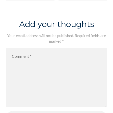
Dunia Energi
Berbasis
dari Dekat
STEM:
melalui
Eksperimen
Add your thoughts
Outing Class
Praktis
ke PLTU 1
dengan
Your email address will not be published.
Required fields are
marked
*
Kalbar
Arduino Uno